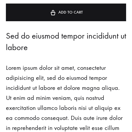
t
e
ADD TO CART
r
n
a
Sed do eiusmod tempor incididunt ut
t
labore
i
v
e
Lorem ipsum dolor sit amet, consectetur
:
adipisicing elit, sed do eiusmod tempor
incididunt ut labore et dolore magna aliqua.
Ut enim ad minim veniam, quis nostrud
exercitation ullamco laboris nisi ut aliquip ex
ea commodo consequat. Duis aute irure dolor
in reprehenderit in voluptate velit esse cillum