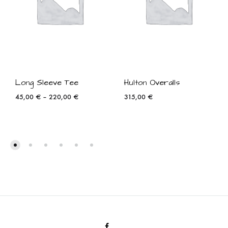
Long Sleeve Tee
Hulton Overalls
45,00
€
–
220,00
€
315,00
€