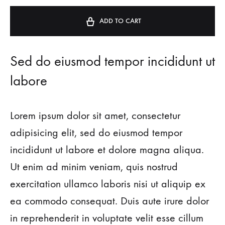
t
e
ADD TO CART
r
n
a
Sed do eiusmod tempor incididunt ut
t
labore
i
v
e
Lorem ipsum dolor sit amet, consectetur
:
adipisicing elit, sed do eiusmod tempor
incididunt ut labore et dolore magna aliqua.
Ut enim ad minim veniam, quis nostrud
exercitation ullamco laboris nisi ut aliquip ex
ea commodo consequat. Duis aute irure dolor
in reprehenderit in voluptate velit esse cillum