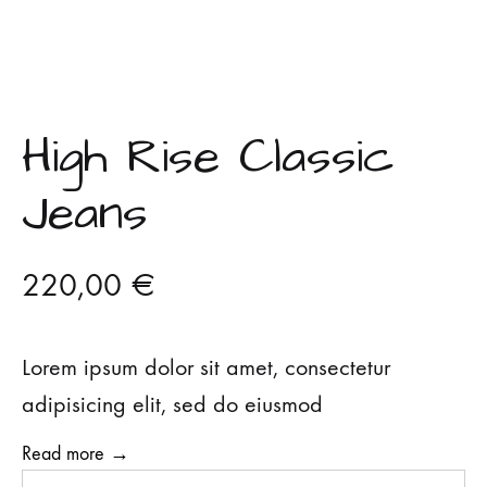
High Rise Classic
Jeans
220,00
€
Lorem ipsum dolor sit amet, consectetur
adipisicing elit, sed do eiusmod
Read more →
A