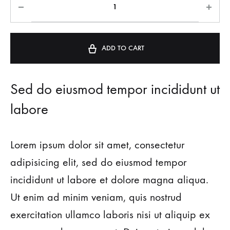
l
t
e
ADD TO CART
r
n
a
Sed do eiusmod tempor incididunt ut
t
labore
i
v
e
Lorem ipsum dolor sit amet, consectetur
:
adipisicing elit, sed do eiusmod tempor
incididunt ut labore et dolore magna aliqua.
Ut enim ad minim veniam, quis nostrud
exercitation ullamco laboris nisi ut aliquip ex